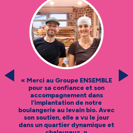
a
« Merci au Groupe ENSEMBLE
e
pour sa confiance et son
accompagnement dans
r
l’implantation de notre
la
boulangerie au levain bio. Avec
à
ur
son soutien, elle a vu le jour
a
dans un quartier dynamique et
chaleureux. »