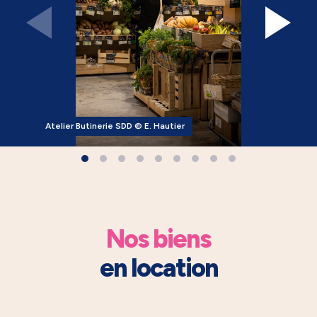
Atelier Butinerie SDD © E. Hautier
Nos biens
en location