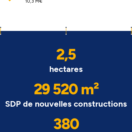
10,3 M€
2,5
hectares
29 520 m²
SDP de nouvelles constructions
380