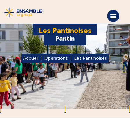
Les Pantinoises
Pantin
Accueil
|
Opérations
|
Les Pantinoises